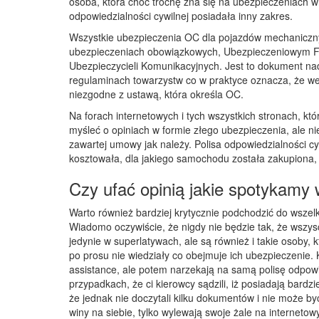
osoba, która choć trochę zna się na ubezpieczeniach wi
odpowiedzialności cywilnej posiadała inny zakres.
Wszystkie ubezpieczenia OC dla pojazdów mechaniczny
ubezpieczeniach obowiązkowych, Ubezpieczeniowym F
Ubezpieczycieli Komunikacyjnych. Jest to dokument na
regulaminach towarzystw co w praktyce oznacza, że we
niezgodne z ustawą, która określa OC.
Na forach internetowych i tych wszystkich stronach, któ
myśleć o opiniach w formie złego ubezpieczenia, ale n
zawartej umowy jak należy. Polisa odpowiedzialności cy
kosztowała, dla jakiego samochodu została zakupiona, c
Czy ufać opinią jakie spotykamy 
Warto również bardziej krytycznie podchodzić do wszelk
Wiadomo oczywiście, że nigdy nie będzie tak, że wszyscy
jedynie w superlatywach, ale są również i takie osoby,
po prosu nie wiedziały co obejmuje ich ubezpieczenie
assistance, ale potem narzekają na samą polisę odpowie
przypadkach, że ci kierowcy sądzili, iż posiadają bardz
że jednak nie doczytali kilku dokumentów i nie może 
winy na siebie, tylko wylewają swoje żale na interneto