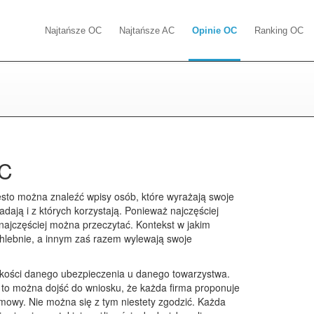
Najtańsze OC
Najtańsze AC
Opinie OC
Ranking OC
OC
ęsto można znaleźć wpisy osób, które wyrażają swoje
dają i z których korzystają. Ponieważ najczęściej
najczęściej można przeczytać. Kontekst w jakim
ochlebnie, a innym zaś razem wylewają swoje
akości danego ubezpieczenia u danego towarzystwa.
, to można dojść do wniosku, że każda firma proponuje
umowy. Nie można się z tym niestety zgodzić. Każda