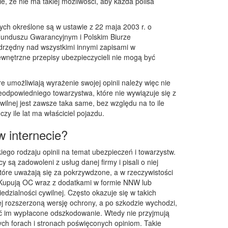
e, że nie ma takiej możliwości, aby każda polisa
ch określone są w ustawie z 22 maja 2003 r. o
unduszu Gwarancyjnym i Polskim Biurze
drzędny nad wszystkimi innymi zapisami w
wnętrzne przepisy ubezpieczycieli nie mogą być
re umożliwiają wyrażenie swojej opinii należy więc nie
ieodpowiedniego towarzystwa, które nie wywiązuje się z
wilnej jest zawsze taka same, bez względu na to ile
zy ile lat ma właściciel pojazdu.
w internecie?
iego rodzaju opinii na temat ubezpieczeń i towarzystw.
 są zadowoleni z usług danej firmy i pisali o niej
 które uważają się za pokrzywdzone, a w rzeczywistości
. Kupują OC wraz z dodatkami w formie NNW lub
dzialności cywilnej. Często okazuje się w takich
iej rozszerzoną wersję ochrony, a po szkodzie wychodzi,
być im wypłacone odszkodowanie. Wtedy nie przyjmują
wych forach i stronach poświęconych opiniom. Takie