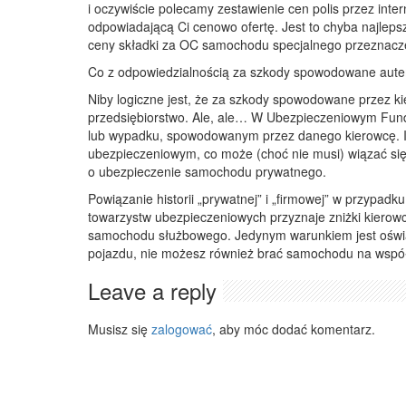
i oczywiście polecamy zestawienie cen polis przez inte
odpowiadającą Ci cenowo ofertę. Jest to chyba najlep
ceny składki za OC samochodu specjalnego przeznacz
Co z odpowiedzialnością za szkody spowodowane au
Niby logiczne jest, że za szkody spowodowane przez
przedsiębiorstwo. Ale, ale… W Ubezpieczeniowym Fund
lub wypadku, spowodowanym przez danego kierowcę. I
ubezpieczeniowym, co może (choć nie musi) wiązać się 
o ubezpieczenie samochodu prywatnego.
Powiązanie historii „prywatnej” i „firmowej” w przypadk
towarzystw ubezpieczeniowych przyznaje zniżki kierowco
samochodu służbowego. Jedynym warunkiem jest oświad
pojazdu, nie możesz również brać samochodu na współ
Leave a reply
Musisz się
zalogować
, aby móc dodać komentarz.