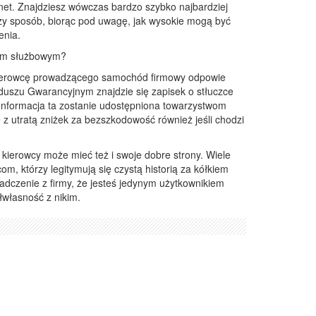
rnet. Znajdziesz wówczas bardzo szybko najbardziej
szy sposób, biorąc pod uwagę, jak wysokie mogą być
enia.
tem służbowym?
 kierowcę prowadzącego samochód firmowy odpowie
uszu Gwarancyjnym znajdzie się zapisek o stłuczce
nformacja ta zostanie udostępniona towarzystwom
z utratą zniżek za bezszkodowość również jeśli chodzi
u kierowcy może mieć też i swoje dobre strony. Wiele
m, którzy legitymują się czystą historią za kółkiem
czenie z firmy, że jesteś jedynym użytkownikiem
własność z nikim.