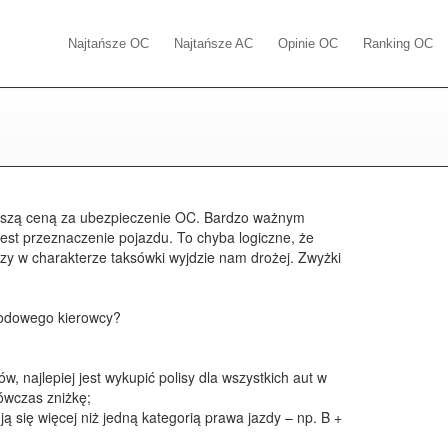
Najtańsze OC
Najtańsze AC
Opinie OC
Ranking OC
wyższą ceną za ubezpieczenie OC. Bardzo ważnym
jest przeznaczenie pojazdu. To chyba logiczne, że
y w charakterze taksówki wyjdzie nam drożej. Zwyżki
wodowego kierowcy?
dów, najlepiej jest wykupić polisy dla wszystkich aut w
ówczas zniżkę;
ją się więcej niż jedną kategorią prawa jazdy – np. B +